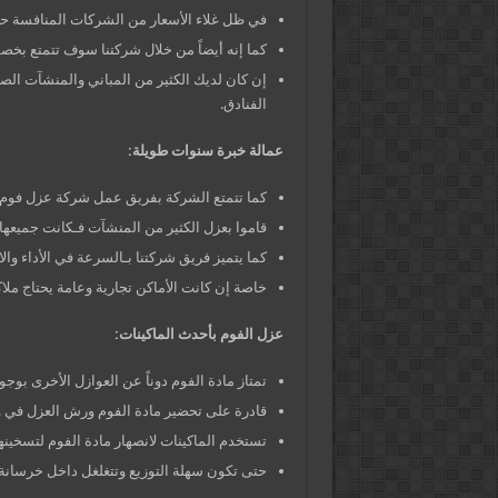
في ظل غلاء الأسعار من الشركات المنافسة حر
كما إنه أيضاً من خلال شركتنا سوف تتمتع بخصم يصل لـ 50% للقدرة على عزل 
إن كان لديك الكثير من المباني والمنشآت الصن
الفنادق.
عمالة خبرة سنوات طويلة:
كما تتمتع الشركة بفريق عمل شركة عزل فوم 
قاموا بعزل الكثير من المنشآت فـكانت جميعها 
كما يتميز فريق شركتنا بـالسرعة في الأداء والا
خاصة إن كانت الأماكن تجارية وعامة يحتاج ملاك
عزل الفوم بأحدث الماكينات:
تمتاز مادة الفوم دوناً عن العوازل الأخرى بوج
قادرة على تحضير مادة الفوم ورش العزل في 
تستخدم الماكينات لانصهار مادة الفوم لتسخينها
حتى تكون سهلة التوزيع وتتغلغل داخل خرسانة ا