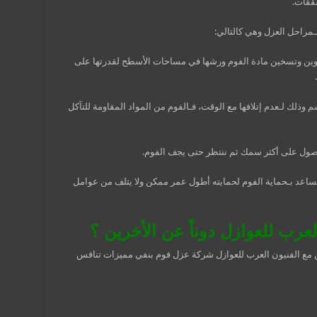
ققات.
بـمراحل العزل وهي كالتالي:
ين وتسخين مادة الفوم ورشها في مساحات الأسطح لقدرتها على
م بـدهان طبقة فوم لا تقل عن سمك 6 سم وذلك لـعدم إتلافها مع الوقت، فـالفوم من المواد المقاومة للتآكل
ول على أكثر سمك ثم ننتظر حتى يجف الفوم.
تساعد بـحماية الفوم لحمايته أطول عمر ممكن ولا يتلف من عوامل
العرب للعوازل دوناً عن الأخرين ؟
 مع الفنيون العرب للعوازل شركة عزل فوم بنفي مميزات تنافس