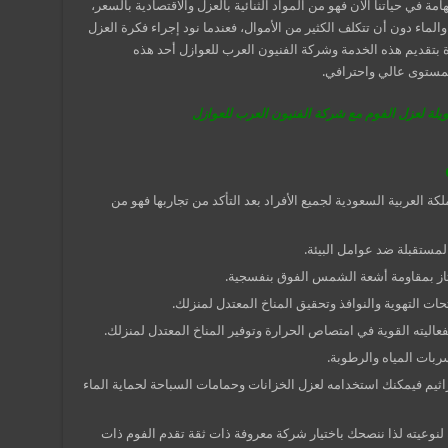
 في حياتنا الآن فهو من المواد الثنائية بالعزل والاقتصادية بالسعر،
ماء دون أن تتكلف الكثير من الأموال، فعندما نود إجراء فكرة العزل
 بتقديم هذه الخدمة وشركة الفنيون العرب للعوازل أحد هذه
بمستوى عالي واحترافي.
ة لعزل الفوم مع شركة الفنيون العرب للعوازل
ة العربية السعودية لجميع الأفراد بعد التأكد من تجاربها فهو من
المستقبلة ضد عوامل البيئة.
فـيمتاز بمقاومة أشعة الشمس الفوق بنفسجية.
ت التهوية والنوافذ وتحقيق المناخ المعتدل لمنزلك.
اليته القوية في امتصاص الحرارة وتوفير المناخ المعتدل لمنزلك.
ربات المياه والرطوبة.
يم فيمكنك استخدامه لعزل الخزانات وحمامات السباحة لحماية الماء
نوعيته لذا ننصحك باختيار شركة معروفة ذات ثقة تقدم الفوم ذات