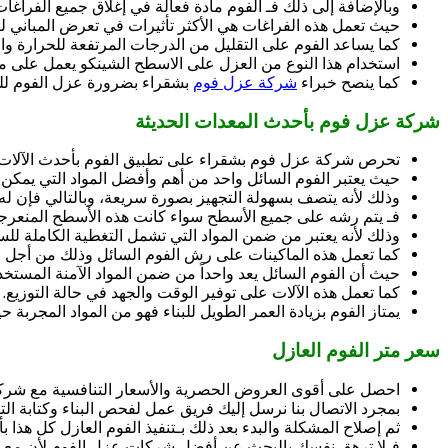
وبالإضافة إلى ذلك فـ الفوم مادة فعالة في إغلاق جميع الفرا
حيث تعمل هذه الفراغات هي الأكثر تأثيرات في تعرض المباني ل
كما يساعد الفوم على التقليل من الدرجات المرتفعة للحرارة
استخدام هذا النوع من العزل على الاسطح الشينكو يعمل على منع 
كما ينصح خبراء
شركة عزل فوم
بشقراء بضرورة عزل الفوم للم
شركة عزل فوم بأحدث المعدات الحديثة
تحرص شركة عزل فوم بشقراء على تطبيق الفوم بأحدث الآلات 
حيث يعتبر الفوم السائل واحد من أهم وأفضل المواد التي يمكن 
وذلك لأنه يتصف بسهولة التجهيز بصورة سريعة، وبالتالي فإن له
فـ يتم رشه على جميع الأسطح سواء كانت هذه الأسطح المنعرجة
وذلك لأنه يعتبر من ضمن المواد التي تشمل التغطية الكاملة 
كما تعمل هذه الماكينات على رش الفوم السائل وذلك من أجل الحصول
حيث أن الفوم السائل يعد واحداً من ضمن المواد الآمنة المستخد
كما تعمل هذه الآلات على توفير الوقت والجهد في حالة التوزيع.
يمتاز الفوم بزيادة العمر الطويل للبناء فهو من المواد المجربة ح
سعر متر الفوم العازل
احصل على أقوى العروض الحصرية والأسعار التنافسية مع شركة 
بمجرد الاتصال بنا نرسل إليك فريق عمل لفحص البناء وكتابة التق
ثم إصلاح المشكلة والبدء بعد ذلك بـتنفيذ الفوم العازل كل هذا 
فـلا ترهق نفسك بالبحث عن أفضل شركات عزل الفوم لأن مع ش