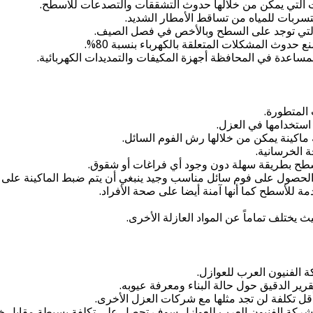
غات التي يمكن من خلالها حدوث التشققات والتصدعات للاسطح.
تسربات للمياه من تساقط الأمطار الشديد.
 والتي توجد على السطح وبالأخص في فصل الصيف.
حدوث المشكلات المتعلقة بالكهرباء بنسبة 80%.
ساعدة في المحافظة أجهزة المكيفات والتمديدات الكهربائية.
المتطورة.
استخدامها في العزل.
 ماكينة يمكن من خلالها رش الفوم السائل.
 الخرسانية.
للسطح بطريقة سهلة دون وجود أي فراغات أو شقوق.
 على فوم سائل مناسب وجيد ينبغي أن يتم ضبط الماكينة على درجة حرارة تص
مة للأسطح كما أنها آمنة أيضا على صحة الأفراد.
يث يختلف تماماً عن المواد العازلة الأخرى.
الفنيون العرب للعوازل.
رير الدقيق حول حالة البناء ومعرفة عيوبه.
بأقل تكلفة لن تجد مثلها مع شركات العزل الأخرى.
ركة الفنيون العرب للعوازل سوف تحصل على تكلفة بسيطة مقابل خد