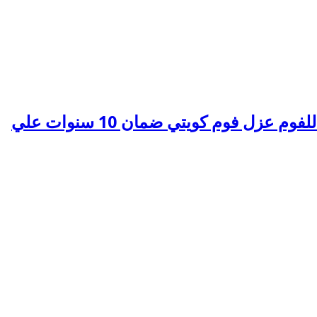
الفنيون العرب للعوازل عزل فوم بجميع المملكة لدينا افضل العوازل للفوم عزل فوم كويتي ضمان 10 سنوات علي