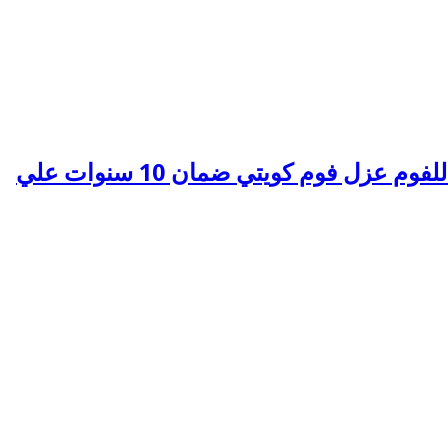
الفنيون العرب للعوازل عزل فوم بجميع المملكة لدينا افضل العوازل للفوم عزل فوم كويتي ضمان 10 سنوات علي