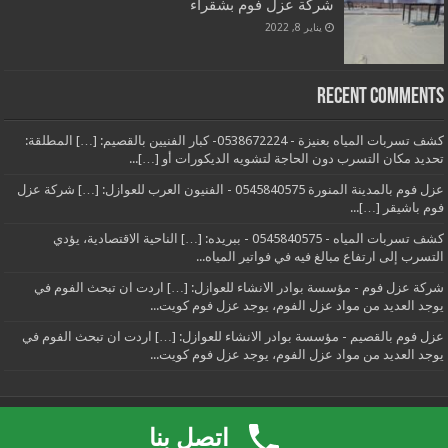
شركة عزل فوم بشقراء
يناير 8, 2022
Recent Comments
كشف تسربات المياه بعنيزة - 0538672224- كبار الفنيين بالقصيم: […] المطلقة:
تحديد مكان التسرب دون الحاجة لتشويه الديكورات أو […]...
عزل فوم بالمدينة المنورة 0545840575 - الفنيون العرب للعوازل: […] شركة عزل
فوم باشيقر […]...
كشف تسربات المياه - 0545840575 - ببريده: […] الناحية الاقتصادية، يؤدي
التسرب إلى ارتفاع مبالغ فيه في فواتير المياه...
شركة عزل فوم - مؤسسة بوادر الانشاء للعوازل: […] اردت ان تبحث الفوم في
يوجد العديد من مواد عزل الفوم، يوجد عزل فوم كويت...
عزل فوم بالقصيم - مؤسسة بوادر الانشاء للعوازل: […] اردت ان تبحث الفوم في
يوجد العديد من مواد عزل الفوم، يوجد عزل فوم كويت...
Powered by
الفنيون العرب
| موقع الفنيون العرب
0545840575
اتصل بنا
© Copyright 2026, All Rights Reserved